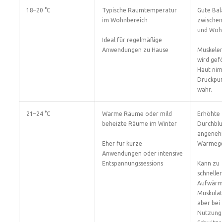
18–20 °C
Typische Raumtemperatur
Gute Bal
im Wohnbereich
zwischen
und Wohl
Ideal für regelmäßige
Anwendungen zu Hause
Muskele
wird gef
Haut ni
Druckpu
wahr.
21–24 °C
Warme Räume oder mild
Erhöhte
beheizte Räume im Winter
Durchbl
angene
Eher für kurze
Wärmege
Anwendungen oder intensive
Entspannungssessions
Kann zu
schnelle
Aufwärm
Muskulat
aber bei
Nutzung 