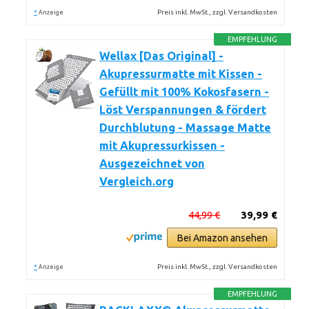
*
Preis inkl. MwSt., zzgl. Versandkosten
Anzeige
EMPFEHLUNG
Wellax [Das Original] -
Akupressurmatte mit Kissen -
Gefüllt mit 100% Kokosfasern -
Löst Verspannungen & fördert
Durchblutung - Massage Matte
mit Akupressurkissen -
Ausgezeichnet von
Vergleich.org
44,99 €
39,99 €
Bei Amazon ansehen
*
Preis inkl. MwSt., zzgl. Versandkosten
Anzeige
EMPFEHLUNG