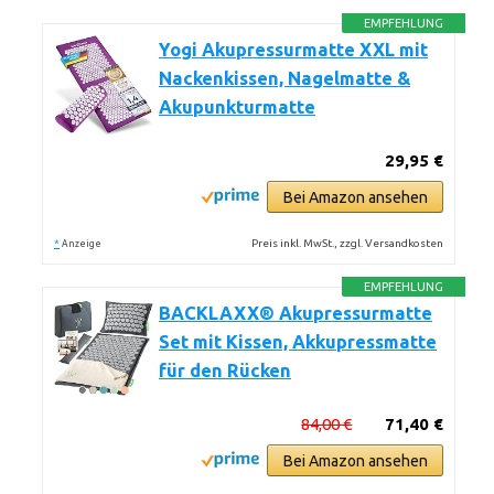
EMPFEHLUNG
Yogi Akupressurmatte XXL mit
Nackenkissen, Nagelmatte &
Akupunkturmatte
29,95 €
Bei Amazon ansehen
*
Preis inkl. MwSt., zzgl. Versandkosten
Anzeige
EMPFEHLUNG
BACKLAXX® Akupressurmatte
Set mit Kissen, Akkupressmatte
für den Rücken
84,00 €
71,40 €
Bei Amazon ansehen