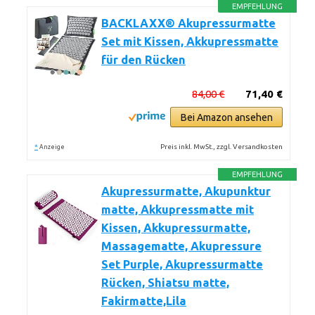
EMPFEHLUNG
BACKLAXX® Akupressurmatte
Set mit Kissen, Akkupressmatte
für den Rücken
84,00 €
71,40 €
Bei Amazon ansehen
*
Preis inkl. MwSt., zzgl. Versandkosten
Anzeige
EMPFEHLUNG
Akupressurmatte, Akupunktur
matte, Akkupressmatte mit
Kissen, Akkupressurmatte,
Massagematte, Akupressure
Set Purple, Akupressurmatte
Rücken, Shiatsu matte,
Fakirmatte,Lila