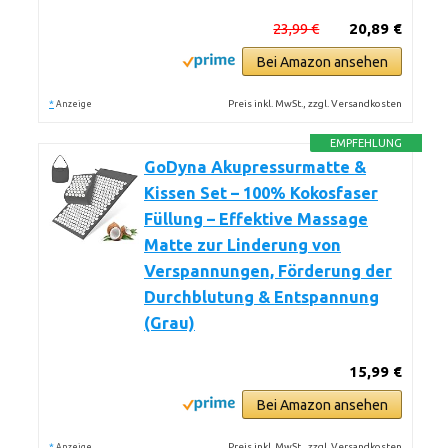
23,99 €
20,89 €
Bei Amazon ansehen
*
Preis inkl. MwSt., zzgl. Versandkosten
Anzeige
EMPFEHLUNG
GoDyna Akupressurmatte &
Kissen Set – 100% Kokosfaser
Füllung – Effektive Massage
Matte zur Linderung von
Verspannungen, Förderung der
Durchblutung & Entspannung
(Grau)
15,99 €
Bei Amazon ansehen
*
Preis inkl. MwSt., zzgl. Versandkosten
Anzeige