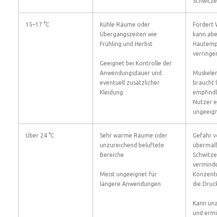
Schwitze
15–17 °C
Kühle Räume oder
Fördert 
Übergangszeiten wie
kann abe
Frühling und Herbst
Hautempf
verringe
Geeignet bei Kontrolle der
Anwendungsdauer und
Muskele
eventuell zusätzlicher
braucht l
Kleidung
empfindl
Nutzer 
ungeeign
Über 24 °C
Sehr warme Räume oder
Gefahr 
unzureichend belüftete
übermä
Bereiche
Schwitze
verminde
Meist ungeeignet für
Konzentr
längere Anwendungen
die Druc
Kann un
und erm