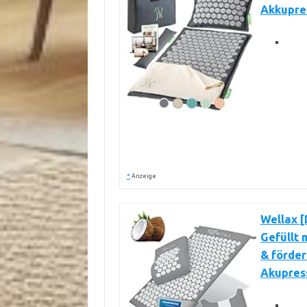
Akkupre
*
Anzeige
Wellax [
Gefüllt 
& förder
Akupress