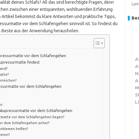
ität deines Schlafs? All das sind berechtigte Fragen, denn
Lym
achen zwischen einer entspannten, wohltuenden Erfahrung
Artikel bekommst du klare Antworten und praktische Tipps,
Bes
essurmatte vor dem Schlafengehen sinnvoll ist. So findest du
das Beste aus der Anwendung herausholen.
pressurmatte vor dem Schlafengehen
A
kupressurmatte findest
A
tand?
N
Matte?
A
rreichen?
essurmatte vor dem Schlafengehen
M
S
L
en
r Akupressurmatte vor dem Schlafengehen
urmatte vor dem Schlafengehen liegen?
or dem Schlafengehen sicher?
roblemen helfen?
eten?