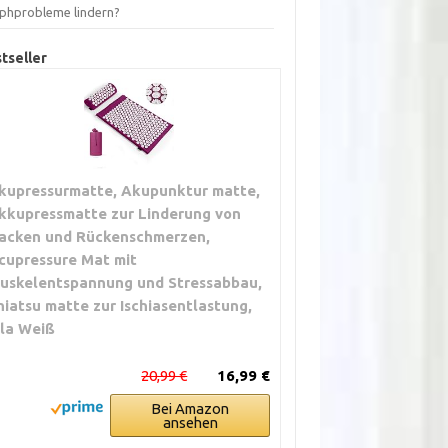
phprobleme lindern?
tseller
kupressurmatte, Akupunktur matte,
kkupressmatte zur Linderung von
acken und Rückenschmerzen,
cupressure Mat mit
uskelentspannung und Stressabbau,
hiatsu matte zur Ischiasentlastung,
ila Weiß
20,99 €
16,99 €
Bei Amazon
ansehen