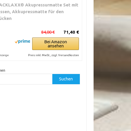
ACKLAXX® Akupressurmatte Set mit
issen, Akkupressmatte für den
ücken
84,00 €
71,40 €
Bei Amazon
ansehen
Preis inkl. MwSt., zzgl. Versandkosten
nzeige
hen
Suchen