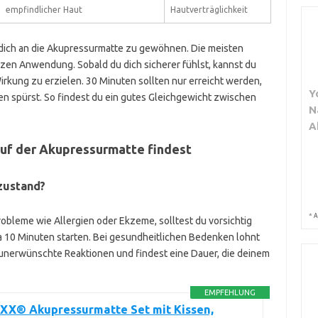
empfindlicher Haut
Hautverträglichkeit
 dich an die Akupressurmatte zu gewöhnen. Die meisten
rzen Anwendung. Sobald du dich sicherer fühlst, kannst du
rkung zu erzielen. 30 Minuten sollten nur erreicht werden,
Y
spürst. So findest du ein gutes Gleichgewicht zwischen
N
A
auf der Akupressurmatte findest
zustand?
*
A
bleme wie Allergien oder Ekzeme, solltest du vorsichtig
10 Minuten starten. Bei gesundheitlichen Bedenken lohnt
u unerwünschte Reaktionen und findest eine Dauer, die deinem
EMPFEHLUNG
X® Akupressurmatte Set mit Kissen,