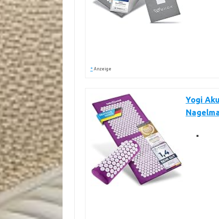
*
Anzeige
Yogi Ak
Nagelma