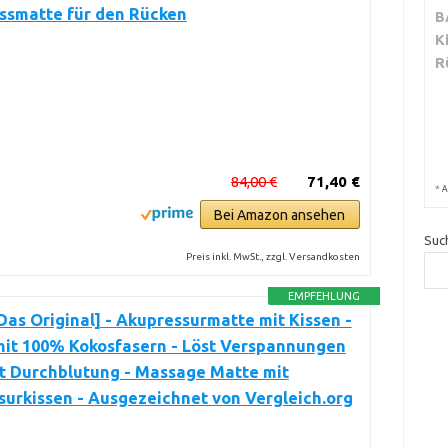
ssmatte für den Rücken
B
K
R
84,00 €
71,40 €
*
A
Bei Amazon ansehen
Suc
Preis inkl. MwSt., zzgl. Versandkosten
EMPFEHLUNG
Das Original] - Akupressurmatte mit Kissen -
mit 100% Kokosfasern - Löst Verspannungen
t Durchblutung - Massage Matte mit
urkissen - Ausgezeichnet von Vergleich.org