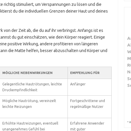
te richtig stimuliert, um Verspannungen zu lösen und die
ktierst du die individuellen Grenzen deiner Haut und deines
von der Zeit ab, die du auf ihr verbringst. Anfangs ist es
kannst du gut einschätzen, wie dein Körper reagiert. Einige
A
ne positive Wirkung, andere profitieren von längeren
A
ann die Matte helfen, besser abzuschalten und Körper und
W
M
R
N
MÖGLICHE NEBENWIRKUNGEN
EMPFEHLUNG FÜR
S
Gelegentliche Hautrötungen, leichte
Anfänger
S
Druckempfindlichkeit
Mögliche Hautrötung, vereinzelt
Fortgeschrittene und
leichte Reizungen
regelmäßige Nutzer
*
A
Erhöhte Hautreizungen, eventuell
Erfahrene Anwender
unangenehmes Gefühl bei
mit guter