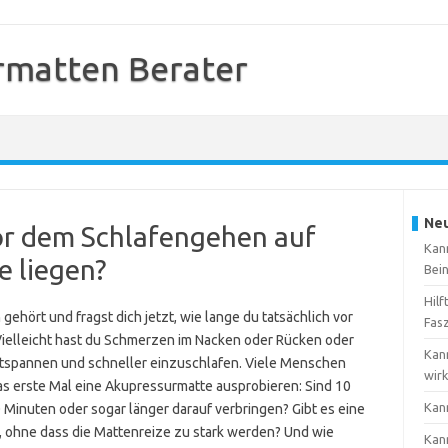
rmatten Berater
Neu
vor dem Schlafengehen auf
Kan
e liegen?
Bei
Hilf
ehört und fragst dich jetzt, wie lange du tatsächlich vor
Fas
Vielleicht hast du Schmerzen im Nacken oder Rücken oder
Kan
ntspannen und schneller einzuschlafen. Viele Menschen
wir
as erste Mal eine Akupressurmatte ausprobieren: Sind 10
Kan
0 Minuten oder sogar länger darauf verbringen? Gibt es eine
t, ohne dass die Mattenreize zu stark werden? Und wie
Kan