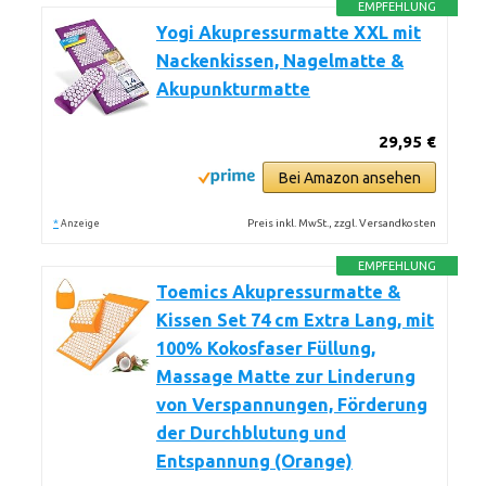
EMPFEHLUNG
Yogi Akupressurmatte XXL mit
Nackenkissen, Nagelmatte &
Akupunkturmatte
29,95 €
Bei Amazon ansehen
*
Preis inkl. MwSt., zzgl. Versandkosten
Anzeige
EMPFEHLUNG
Toemics Akupressurmatte &
Kissen Set 74 cm Extra Lang, mit
100% Kokosfaser Füllung,
Massage Matte zur Linderung
von Verspannungen, Förderung
der Durchblutung und
Entspannung (Orange)