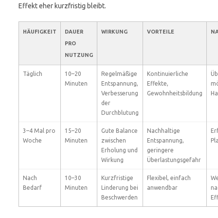
Effekt eher kurzfristig bleibt.
HÄUFIGKEIT
DAUER
WIRKUNG
VORTEILE
NA
PRO
NUTZUNG
Täglich
10–20
Regelmäßige
Kontinuierliche
Üb
Minuten
Entspannung,
Effekte,
mö
Verbesserung
Gewohnheitsbildung
Ha
der
Durchblutung
3–4 Mal pro
15–20
Gute Balance
Nachhaltige
Er
Woche
Minuten
zwischen
Entspannung,
Pl
Erholung und
geringere
Wirkung
Überlastungsgefahr
Nach
10–30
Kurzfristige
Flexibel, einfach
We
Bedarf
Minuten
Linderung bei
anwendbar
na
Beschwerden
Ef