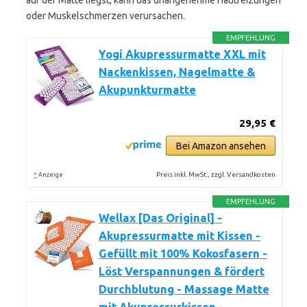
auf der Matte liegst, kann das unangenehme Hautreizungen
oder Muskelschmerzen verursachen.
EMPFEHLUNG
Yogi Akupressurmatte XXL mit
Nackenkissen, Nagelmatte &
Akupunkturmatte
29,95 €
Bei Amazon ansehen
*
Preis inkl. MwSt., zzgl. Versandkosten
Anzeige
EMPFEHLUNG
Wellax [Das Original] -
Akupressurmatte mit Kissen -
Gefüllt mit 100% Kokosfasern -
Löst Verspannungen & fördert
Durchblutung - Massage Matte