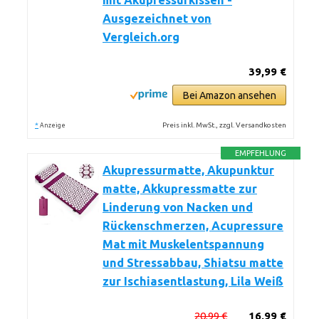
mit Akupressurkissen -
Ausgezeichnet von
Vergleich.org
39,99 €
Bei Amazon ansehen
*
Preis inkl. MwSt., zzgl. Versandkosten
Anzeige
EMPFEHLUNG
Akupressurmatte, Akupunktur
matte, Akkupressmatte zur
Linderung von Nacken und
Rückenschmerzen, Acupressure
Mat mit Muskelentspannung
und Stressabbau, Shiatsu matte
zur Ischiasentlastung, Lila Weiß
20,99 €
16,99 €