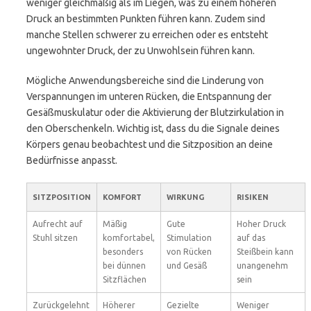
weniger gleichmäßig als im Liegen, was zu einem höheren
Druck an bestimmten Punkten führen kann. Zudem sind
manche Stellen schwerer zu erreichen oder es entsteht
ungewohnter Druck, der zu Unwohlsein führen kann.
Mögliche Anwendungsbereiche sind die Linderung von
Verspannungen im unteren Rücken, die Entspannung der
Gesäßmuskulatur oder die Aktivierung der Blutzirkulation in
den Oberschenkeln. Wichtig ist, dass du die Signale deines
Körpers genau beobachtest und die Sitzposition an deine
Bedürfnisse anpasst.
SITZPOSITION
KOMFORT
WIRKUNG
RISIKEN
Aufrecht auf
Mäßig
Gute
Hoher Druck
Stuhl sitzen
komfortabel,
Stimulation
auf das
besonders
von Rücken
Steißbein kann
bei dünnen
und Gesäß
unangenehm
Sitzflächen
sein
Zurückgelehnt
Höherer
Gezielte
Weniger