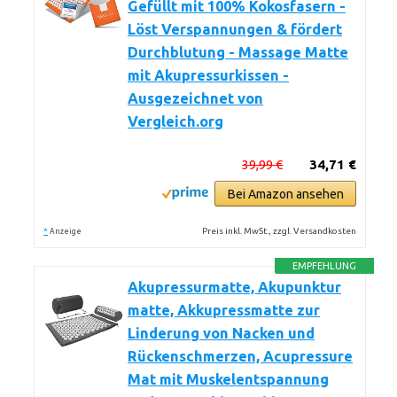
Gefüllt mit 100% Kokosfasern -
Löst Verspannungen & fördert
Durchblutung - Massage Matte
mit Akupressurkissen -
Ausgezeichnet von
Vergleich.org
39,99 €
34,71 €
Bei Amazon ansehen
*
Preis inkl. MwSt., zzgl. Versandkosten
Anzeige
EMPFEHLUNG
Akupressurmatte, Akupunktur
matte, Akkupressmatte zur
Linderung von Nacken und
Rückenschmerzen, Acupressure
Mat mit Muskelentspannung