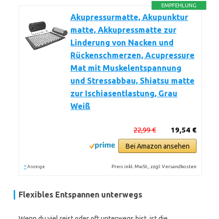
EMPFEHLUNG
Akupressurmatte, Akupunktur
matte, Akkupressmatte zur
Linderung von Nacken und
Rückenschmerzen, Acupressure
Mat mit Muskelentspannung
und Stressabbau, Shiatsu matte
zur Ischiasentlastung, Grau
Weiß
22,99 €
19,54 €
Bei Amazon ansehen
*
Preis inkl. MwSt., zzgl. Versandkosten
Anzeige
Flexibles Entspannen unterwegs
Wenn du viel reist oder oft unterwegs bist, ist die