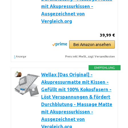
mit Akupressurkissen -
Ausgezeichnet von
Vergleich.org
39,99 €
Bei Amazon ansehen
*
Preis inkl. MwSt., zzgl. Versandkosten
Anzeige
EMPFEHLUNG
Wellax [Das Original] -
Akupressurmatte mit Kissen -
Gefüllt mit 100% Kokosfasern -
Löst Verspannungen & fördert
Durchblutung - Massage Matte
mit Akupressurkissen -
Ausgezeichnet von
Vergleich.org