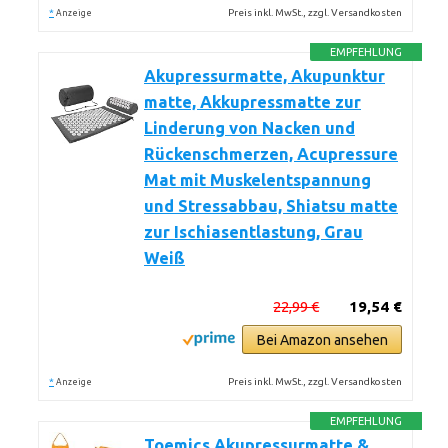
*
Preis inkl. MwSt., zzgl. Versandkosten
Anzeige
EMPFEHLUNG
Akupressurmatte, Akupunktur
matte, Akkupressmatte zur
Linderung von Nacken und
Rückenschmerzen, Acupressure
Mat mit Muskelentspannung
und Stressabbau, Shiatsu matte
zur Ischiasentlastung, Grau
Weiß
22,99 €
19,54 €
Bei Amazon ansehen
*
Preis inkl. MwSt., zzgl. Versandkosten
Anzeige
EMPFEHLUNG
Toemics Akupressurmatte &