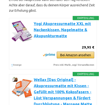
Achte aber darauf, dass du deinem Körper ausreichend Zeit
zur Erholung gibst.
EMPFEHLUNG
Yogi Akupressurmatte XXL mit
Nackenkissen, Nagelmatte &
Akupunkturmatte
29,95 €
Bei Amazon ansehen
*
Preis inkl. MwSt., zzgl. Versandkosten
Anzeige
EMPFEHLUNG
Wellax [Das Original] -
Akupressurmatte mit Kissen -
Gefüllt mit 100% Kokosfasern -
Löst Verspannungen & fördert
Durchblutung - Massage Matte