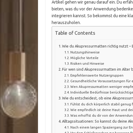
Artikel gehen wir genau darauf ein. Du erfä
bieten, was du vor der Anwendung bedenken s
integrieren kannst. So bekommst du eine kla
herauszuholen.
Table of Contents
Wie du Akupressurmatten richtig nutzt –
Nutzungshinweise
Mögliche Vorteile
Risiken und Hinweise
Für wen sind Akupressurmatten im Alter 
Empfehlenswerte Nutzergruppen
Gesundheitliche Voraussetzungen für
Wen Akupressurmatten weniger empfe
Individuelle Bedürfnisse berücksichtig
Wie du entscheidest, ob eine Akupressurm
Fühlst du dich körperlich stabil genug
Wie empfindlich ist deine Haut und dei
Was erhoffst du dir von der Anwendun
Alltagssituationen: So kannst du deine 
Nach einem langen Spaziergang zur E
Vor dem Schlafengehen zur besseren E