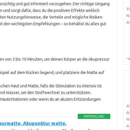
vorsichtig und gut informiert vorzugehen. Der richtige Umgang
Y
d sorgt dafür, dass du die positiven Effekte wirklich
N
sten Nutzungshinweise, die Vorteile und mögliche Risiken.
A
it den wichtigsten Empfehlungen – so behältst du alles gut
n von 5 bis 10 Minuten, um deinen Körper an die Akupressur
*
A
piel auf dem Rücken liegend, und platziere die Matte auf
en Haut und Matte, falls die Stimulation zu intensiv ist.
nd Wasser, um den Stoffwechsel zu unterstützen.
 Hautirritationen oder wenn du an akuten Entzündungen
A
A
EMPFEHLUNG
N
surmatte, Akupunktur matte,
A