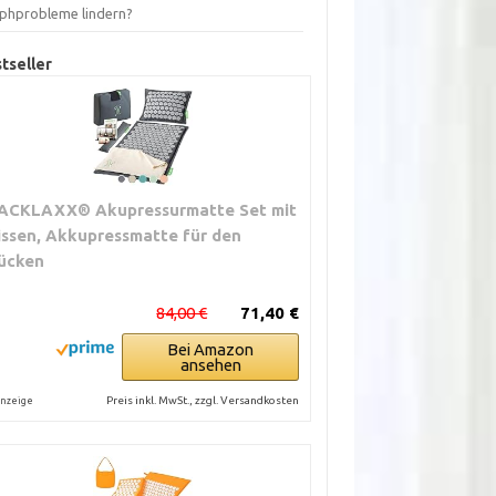
phprobleme lindern?
tseller
ACKLAXX® Akupressurmatte Set mit
issen, Akkupressmatte für den
ücken
84,00 €
71,40 €
Bei Amazon
ansehen
Preis inkl. MwSt., zzgl. Versandkosten
nzeige