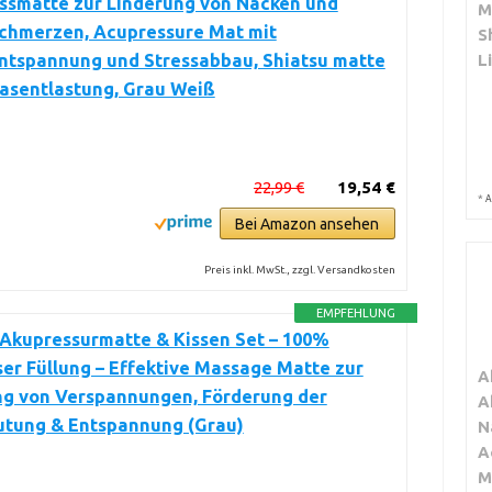
ssmatte zur Linderung von Nacken und
M
chmerzen, Acupressure Mat mit
S
L
ntspannung und Stressabbau, Shiatsu matte
iasentlastung, Grau Weiß
22,99 €
19,54 €
*
A
Bei Amazon ansehen
Preis inkl. MwSt., zzgl. Versandkosten
EMPFEHLUNG
Akupressurmatte & Kissen Set – 100%
er Füllung – Effektive Massage Matte zur
A
ng von Verspannungen, Förderung der
A
utung & Entspannung (Grau)
N
A
M