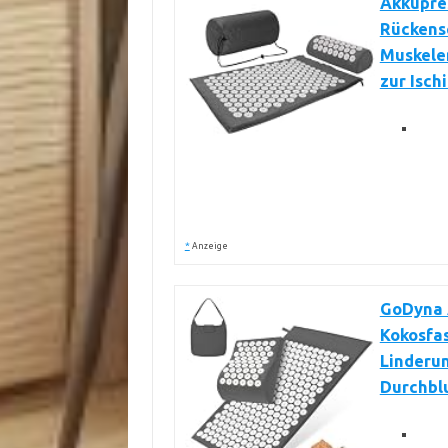
Akkupre
Rückens
Muskele
zur Isch
*
Anzeige
GoDyna 
Kokosfas
Linderu
Durchbl