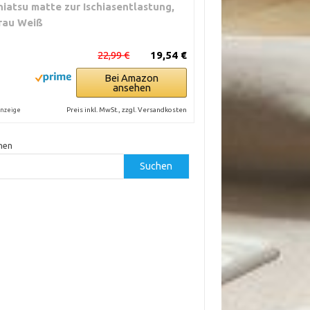
hiatsu matte zur Ischiasentlastung,
rau Weiß
22,99 €
19,54 €
Bei Amazon
ansehen
Preis inkl. MwSt., zzgl. Versandkosten
nzeige
hen
Suchen