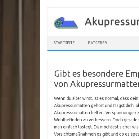
Zum
Inhalt
Akupressu
springen
STARTSEITE
RATGEBER
Gibt es besondere Em
von Akupressurmatten
Wenn du älter wirst, ist es normal, dass dei
Akupressurmatten gehört und fragst dich, ob
Akupressurmatten helfen, Verspannungen z
Wohlbefinden zu verbessern. Doch gerade we
man einfach loslegt. Du möchtest sicher wiss
Vorsichtsmaßnahmen es gibt und ob es spezi