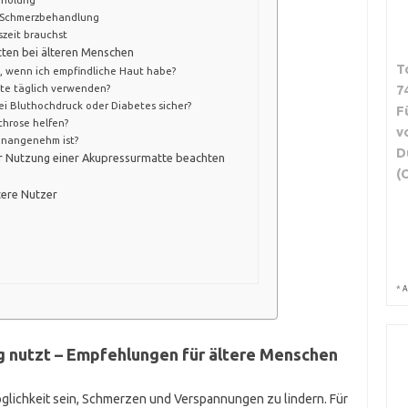
r Schmerzbehandlung
zeit brauchst
tten bei älteren Menschen
T
, wenn ich empfindliche Haut habe?
7
tte täglich verwenden?
ei Bluthochdruck oder Diabetes sicher?
F
throse helfen?
v
unangenehm ist?
D
er Nutzung einer Akupressurmatte beachten
(
tere Nutzer
*
A
g nutzt – Empfehlungen für ältere Menschen
lichkeit sein, Schmerzen und Verspannungen zu lindern. Für