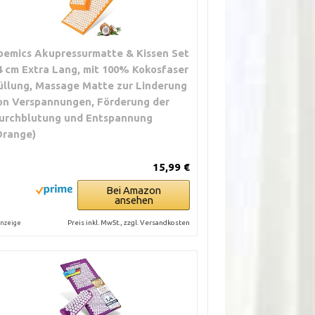
oemics Akupressurmatte & Kissen Set
4 cm Extra Lang, mit 100% Kokosfaser
üllung, Massage Matte zur Linderung
on Verspannungen, Förderung der
urchblutung und Entspannung
Orange)
15,99 €
Bei Amazon
ansehen
Preis inkl. MwSt., zzgl. Versandkosten
nzeige