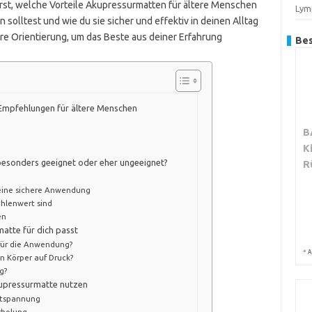
hrst, welche Vorteile Akupressurmatten für ältere Menschen
Lym
olltest und wie du sie sicher und effektiv in deinen Alltag
re Orientierung, um das Beste aus deiner Erfahrung
Bes
 Empfehlungen für ältere Menschen
B
K
besonders geeignet oder eher ungeeignet?
R
 eine sichere Anwendung
hlenwert sind
en
atte für dich passt
 für die Anwendung?
*
A
n Körper auf Druck?
g?
Akupressurmatte nutzen
ntspannung
rholung