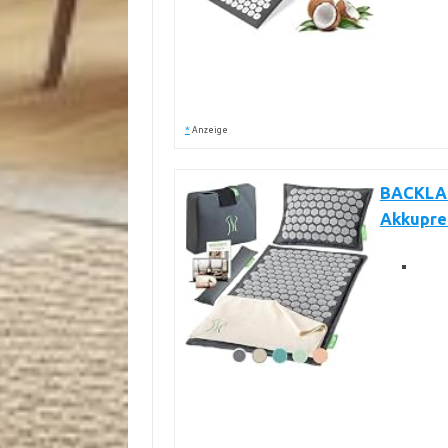
*
Anzeige
BACKLAX
Akkupre