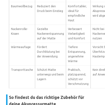
Baumwollbezug
Reduziert den
Komfortabler,
Wirkung 
Druck beim Einstieg
ideal für
Akupress
empfindliche
wird abg
Haut
Nackenrolle-
Gezielte
Verbessert
Nicht bei
Kissen
Nackenentspannung
Vielseitigkeit
Nackenve
auf der Matte
und Komfort
nutzen
Wärmeauflage
Fördert
Tiefere
Vorsicht 
Durchblutung bei
Entspannung,
Überhitz
der Anwendung
angenehme
Hautempf
Wärme
Transporttasche
Schützt Matte
Praktisch,
Kein dire
unterwegs und beim
platzsparend,
auf Anw
Lagern
schützt vor
Verschmutzung
So findest du das richtige Zubehör für
deine Akupressurmatte