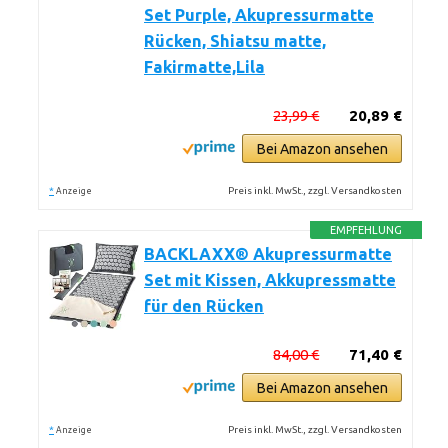
Set Purple, Akupressurmatte
Rücken, Shiatsu matte,
Fakirmatte,Lila
23,99 €
20,89 €
Bei Amazon ansehen
*
Preis inkl. MwSt., zzgl. Versandkosten
Anzeige
EMPFEHLUNG
BACKLAXX® Akupressurmatte
Set mit Kissen, Akkupressmatte
für den Rücken
84,00 €
71,40 €
Bei Amazon ansehen
*
Preis inkl. MwSt., zzgl. Versandkosten
Anzeige