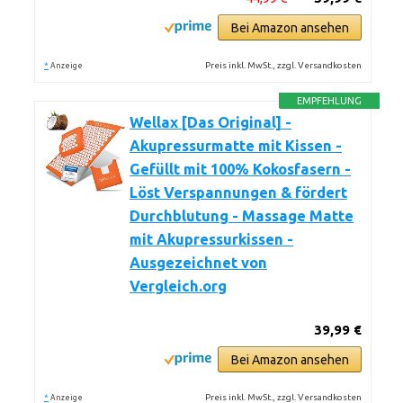
Bei Amazon ansehen
*
Preis inkl. MwSt., zzgl. Versandkosten
Anzeige
EMPFEHLUNG
Wellax [Das Original] -
Akupressurmatte mit Kissen -
Gefüllt mit 100% Kokosfasern -
Löst Verspannungen & fördert
Durchblutung - Massage Matte
mit Akupressurkissen -
Ausgezeichnet von
Vergleich.org
39,99 €
Bei Amazon ansehen
*
Preis inkl. MwSt., zzgl. Versandkosten
Anzeige