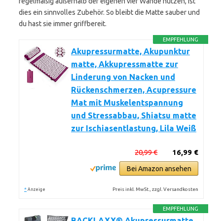
regelmäßig außerhalb der eigenen vier Wände nutzen, ist
dies ein sinnvolles Zubehör. So bleibt die Matte sauber und
du hast sie immer griffbereit.
EMPFEHLUNG
Akupressurmatte, Akupunktur
matte, Akkupressmatte zur
Linderung von Nacken und
Rückenschmerzen, Acupressure
Mat mit Muskelentspannung
und Stressabbau, Shiatsu matte
zur Ischiasentlastung, Lila Weiß
20,99 €
16,99 €
Bei Amazon ansehen
*
Preis inkl. MwSt., zzgl. Versandkosten
Anzeige
EMPFEHLUNG
BACKLAXX® Akupressurmatte