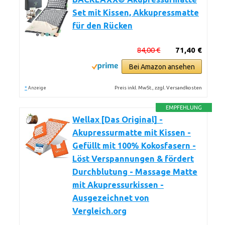
Set mit Kissen, Akkupressmatte
für den Rücken
84,00 €
71,40 €
Bei Amazon ansehen
*
Preis inkl. MwSt., zzgl. Versandkosten
Anzeige
EMPFEHLUNG
Wellax [Das Original] -
Akupressurmatte mit Kissen -
Gefüllt mit 100% Kokosfasern -
Löst Verspannungen & fördert
Durchblutung - Massage Matte
mit Akupressurkissen -
Ausgezeichnet von
Vergleich.org