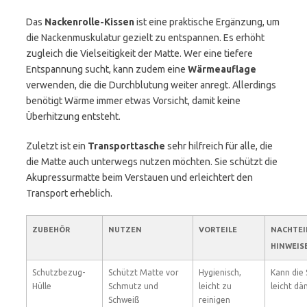
Das
Nackenrolle-Kissen
ist eine praktische Ergänzung, um
die Nackenmuskulatur gezielt zu entspannen. Es erhöht
zugleich die Vielseitigkeit der Matte. Wer eine tiefere
Entspannung sucht, kann zudem eine
Wärmeauflage
verwenden, die die Durchblutung weiter anregt. Allerdings
benötigt Wärme immer etwas Vorsicht, damit keine
Überhitzung entsteht.
Zuletzt ist ein
Transporttasche
sehr hilfreich für alle, die
die Matte auch unterwegs nutzen möchten. Sie schützt die
Akupressurmatte beim Verstauen und erleichtert den
Transport erheblich.
ZUBEHÖR
NUTZEN
VORTEILE
NACHTEIL
HINWEIS
Schutzbezug-
Schützt Matte vor
Hygienisch,
Kann die 
Hülle
Schmutz und
leicht zu
leicht d
Schweiß
reinigen