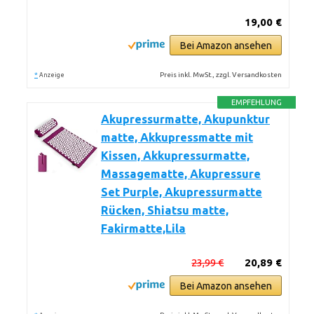
19,00 €
Bei Amazon ansehen
*
Preis inkl. MwSt., zzgl. Versandkosten
Anzeige
EMPFEHLUNG
Akupressurmatte, Akupunktur
matte, Akkupressmatte mit
Kissen, Akkupressurmatte,
Massagematte, Akupressure
Set Purple, Akupressurmatte
Rücken, Shiatsu matte,
Fakirmatte,Lila
23,99 €
20,89 €
Bei Amazon ansehen