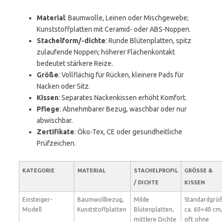
Material
: Baumwolle, Leinen oder Mischgewebe;
Kunststoffplatten mit Ceramid- oder ABS-Noppen.
Stachelform/-dichte
: Runde Blütenplatten, spitz
zulaufende Noppen; höherer Flächenkontakt
bedeutet stärkere Reize.
Größe
: Vollflächig für Rücken, kleinere Pads für
Nacken oder Sitz.
Kissen
: Separates Nackenkissen erhöht Komfort.
Pflege
: Abnehmbarer Bezug, waschbar oder nur
abwischbar.
Zertifikate
: Öko-Tex, CE oder gesundheitliche
Prüfzeichen.
KATEGORIE
MATERIAL
STACHELPROFIL
GRÖSSE & K
/ DICHTE
ISSEN
Einsteiger-
Baumwollbezug,
Milde
Standardgrö
Modell
Kunststoffplatten
Blütenplatten,
ca. 60×40 cm
mittlere Dichte
oft ohne