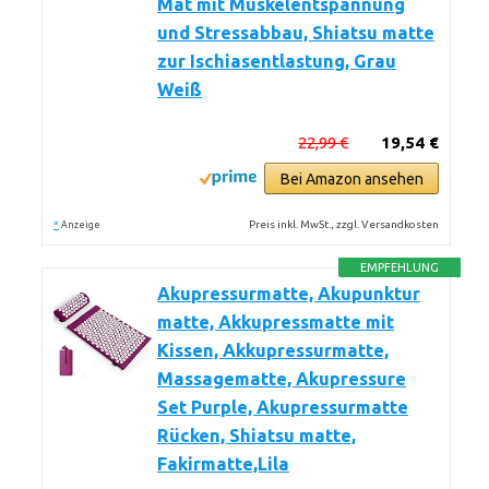
Mat mit Muskelentspannung
und Stressabbau, Shiatsu matte
zur Ischiasentlastung, Grau
Weiß
22,99 €
19,54 €
Bei Amazon ansehen
*
Preis inkl. MwSt., zzgl. Versandkosten
Anzeige
EMPFEHLUNG
Akupressurmatte, Akupunktur
matte, Akkupressmatte mit
Kissen, Akkupressurmatte,
Massagematte, Akupressure
Set Purple, Akupressurmatte
Rücken, Shiatsu matte,
Fakirmatte,Lila