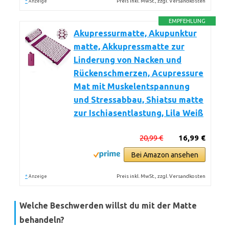
*
Preis inkl. MwSt., zzgl. Versandkosten
Anzeige
EMPFEHLUNG
Akupressurmatte, Akupunktur
matte, Akkupressmatte zur
Linderung von Nacken und
Rückenschmerzen, Acupressure
Mat mit Muskelentspannung
und Stressabbau, Shiatsu matte
zur Ischiasentlastung, Lila Weiß
20,99 €
16,99 €
Bei Amazon ansehen
*
Preis inkl. MwSt., zzgl. Versandkosten
Anzeige
Welche Beschwerden willst du mit der Matte
behandeln?