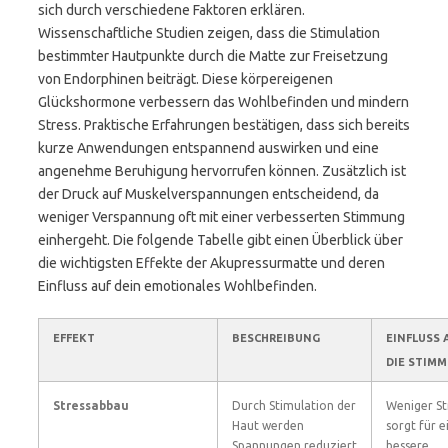
sich durch verschiedene Faktoren erklären.
Wissenschaftliche Studien zeigen, dass die Stimulation
bestimmter Hautpunkte durch die Matte zur Freisetzung
von Endorphinen beiträgt. Diese körpereigenen
Glückshormone verbessern das Wohlbefinden und mindern
Stress. Praktische Erfahrungen bestätigen, dass sich bereits
kurze Anwendungen entspannend auswirken und eine
angenehme Beruhigung hervorrufen können. Zusätzlich ist
der Druck auf Muskelverspannungen entscheidend, da
weniger Verspannung oft mit einer verbesserten Stimmung
einhergeht. Die folgende Tabelle gibt einen Überblick über
die wichtigsten Effekte der Akupressurmatte und deren
Einfluss auf dein emotionales Wohlbefinden.
EFFEKT
BESCHREIBUNG
EINFLUSS 
DIE STIM
Stressabbau
Durch Stimulation der
Weniger St
Haut werden
sorgt für e
Spannungen reduziert
bessere