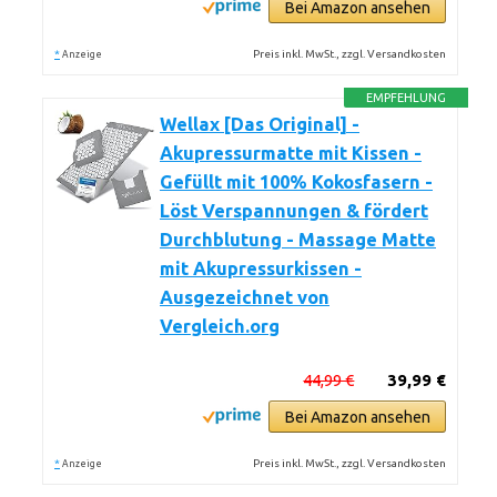
Bei Amazon ansehen
*
Preis inkl. MwSt., zzgl. Versandkosten
Anzeige
EMPFEHLUNG
Wellax [Das Original] -
Akupressurmatte mit Kissen -
Gefüllt mit 100% Kokosfasern -
Löst Verspannungen & fördert
Durchblutung - Massage Matte
mit Akupressurkissen -
Ausgezeichnet von
Vergleich.org
44,99 €
39,99 €
Bei Amazon ansehen
*
Preis inkl. MwSt., zzgl. Versandkosten
Anzeige