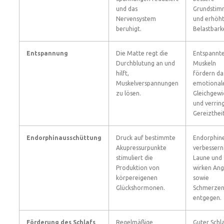
und das
Grundsti
Nervensystem
und erhöht
beruhigt.
Belastbarke
Entspannung
Die Matte regt die
Entspannt
Durchblutung an und
Muskeln
hilft,
fördern da
Muskelverspannungen
emotional
zu lösen.
Gleichgewi
und verrin
Gereiztheit
Endorphinausschüttung
Druck auf bestimmte
Endorphin
Akupressurpunkte
verbessern
stimuliert die
Laune und
Produktion von
wirken Ang
körpereigenen
sowie
Glückshormonen.
Schmerze
entgegen.
Förderung des Schlafs
Regelmäßige
Guter Schl