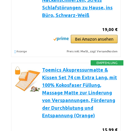
Nackenschmerzen, Stress
Schlafstörungen zu Hause, ins
Büro, Schwarz-Weiß
19,00 €
Bei Amazon ansehen
*
Preis inkl. MwSt., zzgl. Versandkosten
Anzeige
EMPFEHLUNG
Toemics Akupressurmatte &
Kissen Set 74 cm Extra Lang, mit
100% Kokosfaser Füllung,
Massage Matte zur Linderung
von Verspannungen, Förderung
der Durchblutung und
Entspannung (Orange)
15,99 €