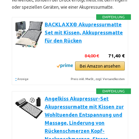
verwendet, sondern der Druck erfolgt meist mit den Fingern
oder speziellen Geräten, wie einer Akupressurmatte.
EMPFEHLUNG
BACKLAXX® Akupressurmatte
Set mit Kissen, Akkupressmatte
für den Rücken
84,00 €
71,40 €
Bei Amazon ansehen
*
Preis inkl. MwSt., zzgl. Versandkosten
Anzeige
EMPFEHLUNG
Angelkiss Akupressur-Set
Akupressurmatte mit Kissen zur
Wohltuenden Entspannung und
Massage, Linderung von
Rückenschmerzen Kopf-