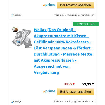
Bei Amazon ansehen
*
Preis inkl. MwSt., zzgl. Versandkosten
Anzeige
EMPFEHLUNG
Wellax [Das Original] -
Akupressurmatte mit Kissen -
Gefüllt mit 100% Kokosfasern -
Löst Verspannungen & fördert
Durchblutung - Massage Matte
mit Akupressurkissen -
Ausgezeichnet von
Vergleich.org
44,99 €
39,99 €
Bei Amazon ansehen
*
Preis inkl. MwSt., zzgl. Versandkosten
Anzeige