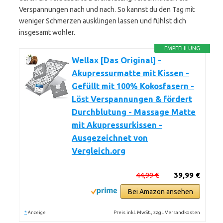
Verspannungen nach und nach. So kannst du den Tag mit
weniger Schmerzen ausklingen lassen und fühlst dich
insgesamt wohler.
EMPFEHLUNG
Wellax [Das Original] -
Akupressurmatte mit Kissen -
Gefüllt mit 100% Kokosfasern -
Löst Verspannungen & fördert
Durchblutung - Massage Matte
mit Akupressurkissen -
Ausgezeichnet von
Vergleich.org
44,99 €
39,99 €
Bei Amazon ansehen
*
Preis inkl. MwSt., zzgl. Versandkosten
Anzeige