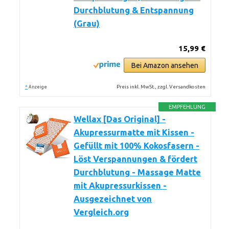
Durchblutung & Entspannung
(Grau)
15,99 €
Bei Amazon ansehen
*
Preis inkl. MwSt., zzgl. Versandkosten
Anzeige
EMPFEHLUNG
Wellax [Das Original] -
Akupressurmatte mit Kissen -
Gefüllt mit 100% Kokosfasern -
Löst Verspannungen & fördert
Durchblutung - Massage Matte
mit Akupressurkissen -
Ausgezeichnet von
Vergleich.org