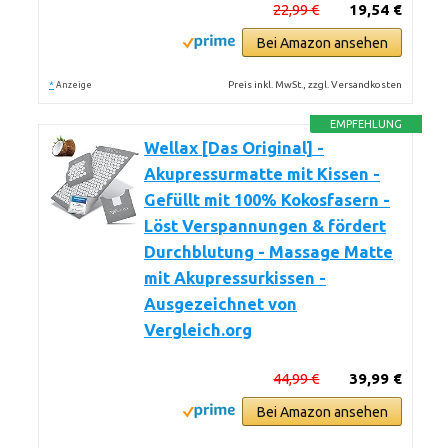
22,99 €
19,54 €
Bei Amazon ansehen
*
Preis inkl. MwSt., zzgl. Versandkosten
Anzeige
EMPFEHLUNG
Wellax [Das Original] -
Akupressurmatte mit Kissen -
Gefüllt mit 100% Kokosfasern -
Löst Verspannungen & fördert
Durchblutung - Massage Matte
mit Akupressurkissen -
Ausgezeichnet von
Vergleich.org
44,99 €
39,99 €
Bei Amazon ansehen