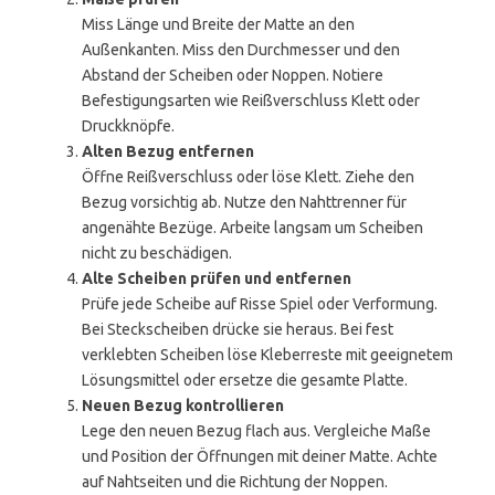
Miss Länge und Breite der Matte an den
Außenkanten. Miss den Durchmesser und den
Abstand der Scheiben oder Noppen. Notiere
Befestigungsarten wie Reißverschluss Klett oder
Druckknöpfe.
Alten Bezug entfernen
Öffne Reißverschluss oder löse Klett. Ziehe den
Bezug vorsichtig ab. Nutze den Nahttrenner für
angenähte Bezüge. Arbeite langsam um Scheiben
nicht zu beschädigen.
Alte Scheiben prüfen und entfernen
Prüfe jede Scheibe auf Risse Spiel oder Verformung.
Bei Steckscheiben drücke sie heraus. Bei fest
verklebten Scheiben löse Kleberreste mit geeignetem
Lösungsmittel oder ersetze die gesamte Platte.
Neuen Bezug kontrollieren
Lege den neuen Bezug flach aus. Vergleiche Maße
und Position der Öffnungen mit deiner Matte. Achte
auf Nahtseiten und die Richtung der Noppen.