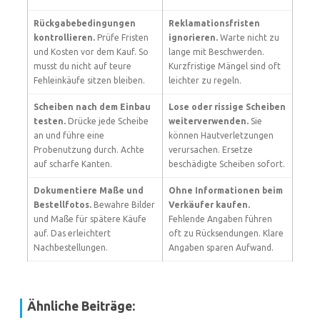
Rückgabebedingungen
Reklamationsfristen
kontrollieren.
Prüfe Fristen
ignorieren.
Warte nicht zu
und Kosten vor dem Kauf. So
lange mit Beschwerden.
musst du nicht auf teure
Kurzfristige Mängel sind oft
Fehleinkäufe sitzen bleiben.
leichter zu regeln.
Scheiben nach dem Einbau
Lose oder rissige Scheiben
testen.
Drücke jede Scheibe
weiterverwenden.
Sie
an und führe eine
können Hautverletzungen
Probenutzung durch. Achte
verursachen. Ersetze
auf scharfe Kanten.
beschädigte Scheiben sofort.
Dokumentiere Maße und
Ohne Informationen beim
Bestellfotos.
Bewahre Bilder
Verkäufer kaufen.
und Maße für spätere Käufe
Fehlende Angaben führen
auf. Das erleichtert
oft zu Rücksendungen. Klare
Nachbestellungen.
Angaben sparen Aufwand.
Ähnliche Beiträge: