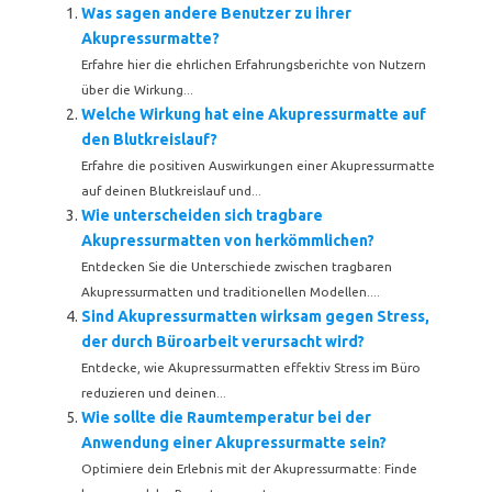
Was sagen andere Benutzer zu ihrer
Akupressurmatte?
Erfahre hier die ehrlichen Erfahrungsberichte von Nutzern
über die Wirkung...
Welche Wirkung hat eine Akupressurmatte auf
den Blutkreislauf?
Erfahre die positiven Auswirkungen einer Akupressurmatte
auf deinen Blutkreislauf und...
Wie unterscheiden sich tragbare
Akupressurmatten von herkömmlichen?
Entdecken Sie die Unterschiede zwischen tragbaren
Akupressurmatten und traditionellen Modellen....
Sind Akupressurmatten wirksam gegen Stress,
der durch Büroarbeit verursacht wird?
Entdecke, wie Akupressurmatten effektiv Stress im Büro
reduzieren und deinen...
Wie sollte die Raumtemperatur bei der
Anwendung einer Akupressurmatte sein?
Optimiere dein Erlebnis mit der Akupressurmatte: Finde