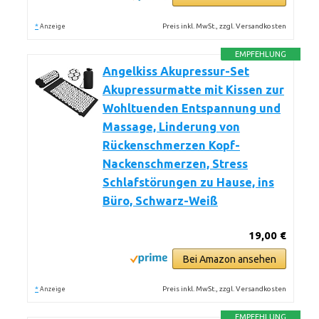
*
Preis inkl. MwSt., zzgl. Versandkosten
Anzeige
EMPFEHLUNG
Angelkiss Akupressur-Set
Akupressurmatte mit Kissen zur
Wohltuenden Entspannung und
Massage, Linderung von
Rückenschmerzen Kopf-
Nackenschmerzen, Stress
Schlafstörungen zu Hause, ins
Büro, Schwarz-Weiß
19,00 €
Bei Amazon ansehen
*
Preis inkl. MwSt., zzgl. Versandkosten
Anzeige
EMPFEHLUNG