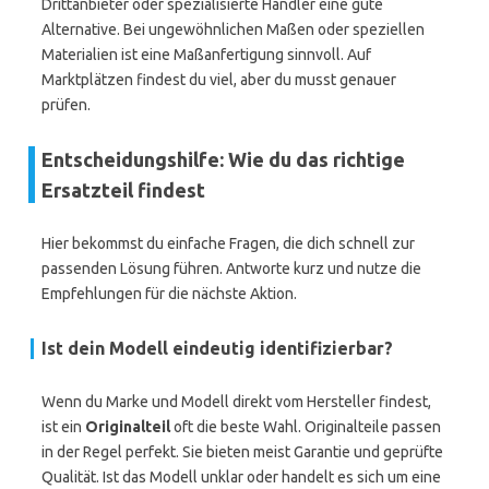
Drittanbieter oder spezialisierte Händler eine gute
Alternative. Bei ungewöhnlichen Maßen oder speziellen
Materialien ist eine Maßanfertigung sinnvoll. Auf
Marktplätzen findest du viel, aber du musst genauer
prüfen.
Entscheidungshilfe: Wie du das richtige
Ersatzteil findest
Hier bekommst du einfache Fragen, die dich schnell zur
passenden Lösung führen. Antworte kurz und nutze die
Empfehlungen für die nächste Aktion.
Ist dein Modell eindeutig identifizierbar?
Wenn du Marke und Modell direkt vom Hersteller findest,
ist ein
Originalteil
oft die beste Wahl. Originalteile passen
in der Regel perfekt. Sie bieten meist Garantie und geprüfte
Qualität. Ist das Modell unklar oder handelt es sich um eine