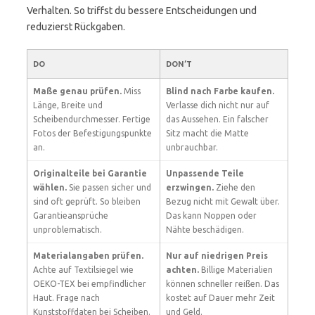
Verhalten. So triffst du bessere Entscheidungen und
reduzierst Rückgaben.
DO
DON’T
Maße genau prüfen.
Miss
Blind nach Farbe kaufen.
Länge, Breite und
Verlasse dich nicht nur auf
Scheibendurchmesser. Fertige
das Aussehen. Ein falscher
Fotos der Befestigungspunkte
Sitz macht die Matte
an.
unbrauchbar.
Originalteile bei Garantie
Unpassende Teile
wählen.
Sie passen sicher und
erzwingen.
Ziehe den
sind oft geprüft. So bleiben
Bezug nicht mit Gewalt über.
Garantieansprüche
Das kann Noppen oder
unproblematisch.
Nähte beschädigen.
Materialangaben prüfen.
Nur auf niedrigen Preis
Achte auf Textilsiegel wie
achten.
Billige Materialien
OEKO-TEX bei empfindlicher
können schneller reißen. Das
Haut. Frage nach
kostet auf Dauer mehr Zeit
Kunststoffdaten bei Scheiben.
und Geld.