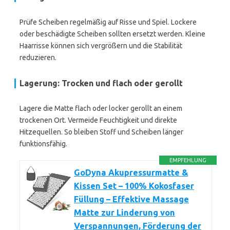
Prüfe Scheiben regelmäßig auf Risse und Spiel. Lockere
oder beschädigte Scheiben sollten ersetzt werden. Kleine
Haarrisse können sich vergrößern und die Stabilität
reduzieren.
Lagerung: Trocken und flach oder gerollt
Lagere die Matte flach oder locker gerollt an einem
trockenen Ort. Vermeide Feuchtigkeit und direkte
Hitzequellen. So bleiben Stoff und Scheiben länger
funktionsfähig.
EMPFEHLUNG
GoDyna Akupressurmatte &
Kissen Set – 100% Kokosfaser
Füllung – Effektive Massage
Matte zur Linderung von
Verspannungen, Förderung der