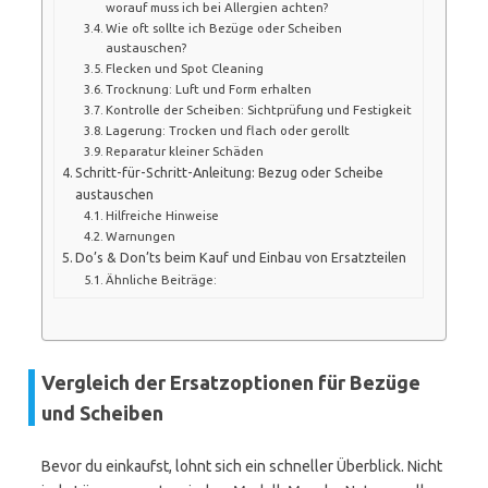
worauf muss ich bei Allergien achten?
Wie oft sollte ich Bezüge oder Scheiben
austauschen?
Flecken und Spot Cleaning
Trocknung: Luft und Form erhalten
Kontrolle der Scheiben: Sichtprüfung und Festigkeit
Lagerung: Trocken und flach oder gerollt
Reparatur kleiner Schäden
Schritt-für-Schritt-Anleitung: Bezug oder Scheibe
austauschen
Hilfreiche Hinweise
Warnungen
Do’s & Don’ts beim Kauf und Einbau von Ersatzteilen
Ähnliche Beiträge:
Vergleich der Ersatzoptionen für Bezüge
und Scheiben
Bevor du einkaufst, lohnt sich ein schneller Überblick. Nicht