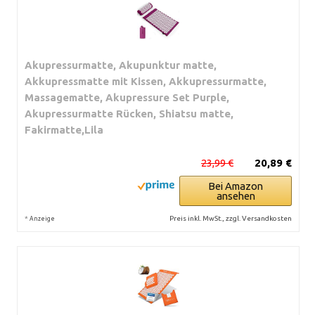
Akupressurmatte, Akupunktur matte,
Akkupressmatte mit Kissen, Akkupressurmatte,
Massagematte, Akupressure Set Purple,
Akupressurmatte Rücken, Shiatsu matte,
Fakirmatte,Lila
23,99 €
20,89 €
Bei Amazon
ansehen
*
Preis inkl. MwSt., zzgl. Versandkosten
Anzeige