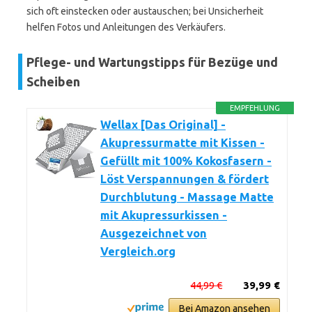
sich oft einstecken oder austauschen; bei Unsicherheit
helfen Fotos und Anleitungen des Verkäufers.
Pflege- und Wartungstipps für Bezüge und
Scheiben
EMPFEHLUNG
Wellax [Das Original] -
Akupressurmatte mit Kissen -
Gefüllt mit 100% Kokosfasern -
Löst Verspannungen & fördert
Durchblutung - Massage Matte
mit Akupressurkissen -
Ausgezeichnet von
Vergleich.org
44,99 €
39,99 €
Bei Amazon ansehen