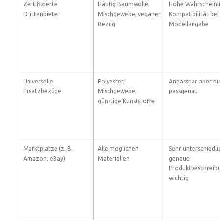
Zertifizierte
Häufig Baumwolle,
Hohe Wahrscheinli
Drittanbieter
Mischgewebe, veganer
Kompatibilität bei
Bezug
Modellangabe
Universelle
Polyester,
Anpassbar aber ni
Ersatzbezüge
Mischgewebe,
passgenau
günstige Kunststoffe
Marktplätze (z. B.
Alle möglichen
Sehr unterschiedli
Amazon, eBay)
Materialien
genaue
Produktbeschreib
wichtig