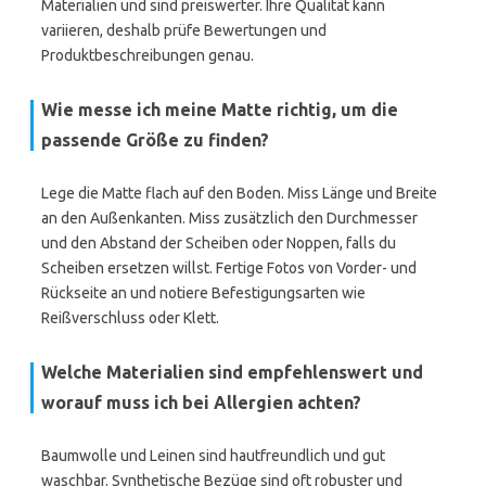
Materialien und sind preiswerter. Ihre Qualität kann
variieren, deshalb prüfe Bewertungen und
Produktbeschreibungen genau.
Wie messe ich meine Matte richtig, um die
passende Größe zu finden?
Lege die Matte flach auf den Boden. Miss Länge und Breite
an den Außenkanten. Miss zusätzlich den Durchmesser
und den Abstand der Scheiben oder Noppen, falls du
Scheiben ersetzen willst. Fertige Fotos von Vorder- und
Rückseite an und notiere Befestigungsarten wie
Reißverschluss oder Klett.
Welche Materialien sind empfehlenswert und
worauf muss ich bei Allergien achten?
Baumwolle und Leinen sind hautfreundlich und gut
waschbar. Synthetische Bezüge sind oft robuster und