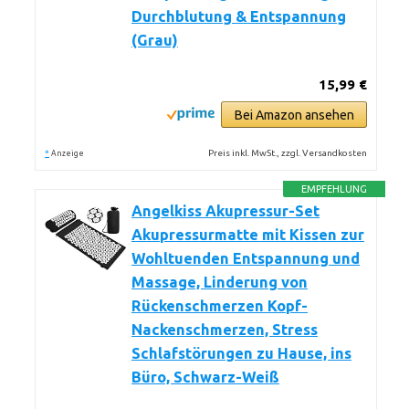
Durchblutung & Entspannung
(Grau)
15,99 €
Bei Amazon ansehen
*
Preis inkl. MwSt., zzgl. Versandkosten
Anzeige
EMPFEHLUNG
Angelkiss Akupressur-Set
Akupressurmatte mit Kissen zur
Wohltuenden Entspannung und
Massage, Linderung von
Rückenschmerzen Kopf-
Nackenschmerzen, Stress
Schlafstörungen zu Hause, ins
Büro, Schwarz-Weiß