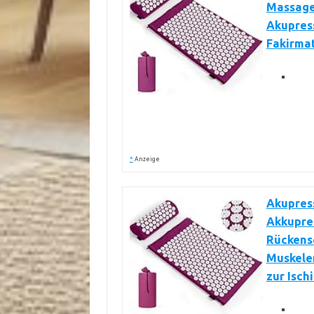
Massage
Akupres
Fakirmat
*
Anzeige
Akupres
Akkupre
Rückens
Muskele
zur Isch