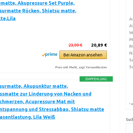
matte, Akupressure Set Purple,
surmatte Rücken, Shiatsu matte,
te,Lila
A
A
W
M
23,99 €
20,89 €
R
N
Bei Amazon ansehen
S
S
Preis inkl. MwSt., zzgl. Versandkosten
EMPFEHLUNG
surmatte, Akupunktur matte,
ssmatte zur Linderung von Nacken und
chmerzen, Acupressure Mat mit
*
A
ntspannung und Stressabbau, Shiatsu matte
iasentlastung, Lila Weiß
Suc