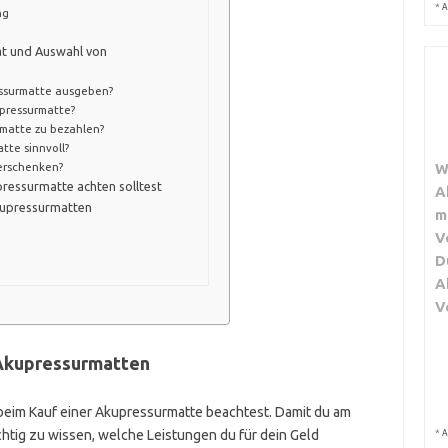
*
A
ng
tät und Auswahl von
ressurmatte ausgeben?
upressurmatte?
rmatte zu bezahlen?
tte sinnvoll?
W
erschenken?
pressurmatte achten solltest
A
Akupressurmatten
m
V
D
A
V
 Akupressurmatten
u beim Kauf einer Akupressurmatte beachtest. Damit du am
ichtig zu wissen, welche Leistungen du für dein Geld
*
A