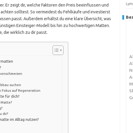
Lym
ber. Er zeigt dir, welche Faktoren den Preis beeinflussen und
achten solltest. So vermeidest du Fehlkäufe und investierst
Bes
issen passt. Außerdem erhältst du eine klare Übersicht, was
ünstigen Einsteiger-Modell bis hin zu hochwertigen Matten.
die wirklich zu dir passt.
A
urmatten
A
?
N
ckenschmerzen
A
M
sabbau suchen
S
m Fokus auf Regeneration
te für dich?
G
r Matte?
g?
 dir?
atte im Alltag nutzen?