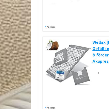
*
Anzeige
Wellax [
Gefüllt 
& förder
Akupress
*
Anzeige