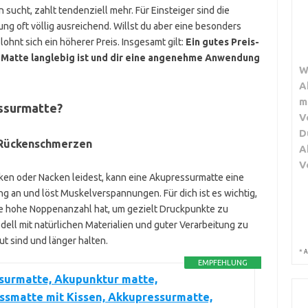
sucht, zahlt tendenziell mehr. Für Einsteiger sind die
ng oft völlig ausreichend. Willst du aber eine besonders
ohnt sich ein höherer Preis. Insgesamt gilt:
Ein gutes Preis-
e Matte langlebig ist und dir eine angenehme Anwendung
W
A
m
essurmatte?
V
D
 Rückenschmerzen
A
V
en oder Nacken leidest, kann eine Akupressurmatte eine
ng an und löst Muskelverspannungen. Für dich ist es wichtig,
ne hohe Noppenanzahl hat, um gezielt Druckpunkte zu
odell mit natürlichen Materialien und guter Verarbeitung zu
t sind und länger halten.
*
A
EMPFEHLUNG
surmatte, Akupunktur matte,
ssmatte mit Kissen, Akkupressurmatte,