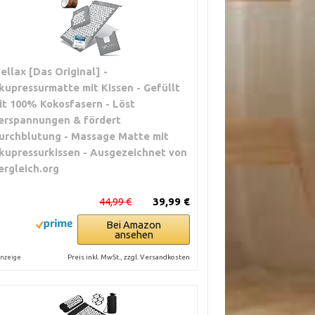
ellax [Das Original] -
kupressurmatte mit Kissen - Gefüllt
it 100% Kokosfasern - Löst
erspannungen & fördert
urchblutung - Massage Matte mit
kupressurkissen - Ausgezeichnet von
ergleich.org
44,99 €
39,99 €
Bei Amazon
ansehen
Preis inkl. MwSt., zzgl. Versandkosten
nzeige