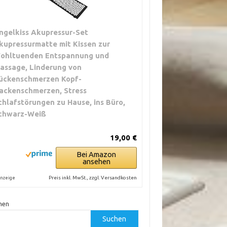
ngelkiss Akupressur-Set
kupressurmatte mit Kissen zur
ohltuenden Entspannung und
assage, Linderung von
ückenschmerzen Kopf-
ackenschmerzen, Stress
chlafstörungen zu Hause, ins Büro,
chwarz-Weiß
19,00 €
Bei Amazon
ansehen
Preis inkl. MwSt., zzgl. Versandkosten
nzeige
hen
Suchen