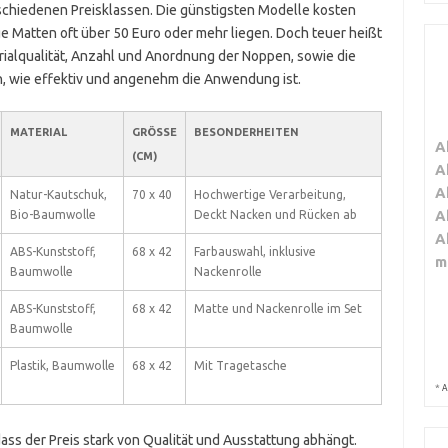
schiedenen Preisklassen. Die günstigsten Modelle kosten
 Matten oft über 50 Euro oder mehr liegen. Doch teuer heißt
rialqualität, Anzahl und Anordnung der Noppen, sowie die
n, wie effektiv und angenehm die Anwendung ist.
MATERIAL
GRÖSSE (
BESONDERHEITEN
A
CM)
A
A
Natur-Kautschuk,
70 x 40
Hochwertige Verarbeitung,
A
Bio-Baumwolle
Deckt Nacken und Rücken ab
A
ABS-Kunststoff,
68 x 42
Farbauswahl, inklusive
m
Baumwolle
Nackenrolle
ABS-Kunststoff,
68 x 42
Matte und Nackenrolle im Set
Baumwolle
Plastik, Baumwolle
68 x 42
Mit Tragetasche
*
A
dass der Preis stark von Qualität und Ausstattung abhängt.