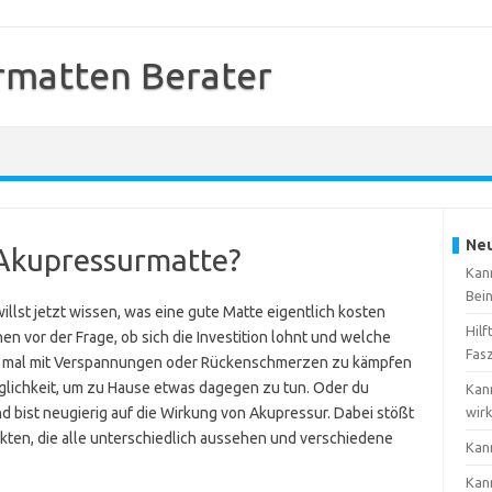
rmatten Berater
Neu
 Akupressurmatte?
Kan
Bei
lst jetzt wissen, was eine gute Matte eigentlich kosten
Hilf
ehen vor der Frage, ob sich die Investition lohnt und welche
Fas
chon mal mit Verspannungen oder Rückenschmerzen zu kämpfen
glichkeit, um zu Hause etwas dagegen zu tun. Oder du
Kan
bist neugierig auf die Wirkung von Akupressur. Dabei stößt
wir
kten, die alle unterschiedlich aussehen und verschiedene
Kan
Kan