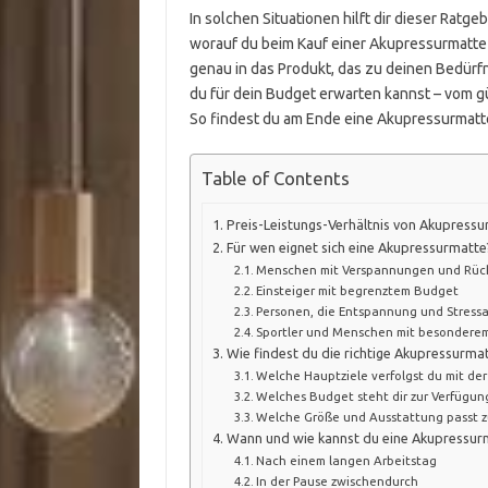
In solchen Situationen hilft dir dieser Ratge
worauf du beim Kauf einer Akupressurmatte 
genau in das Produkt, das zu deinen Bedürfn
du für dein Budget erwarten kannst – vom g
So findest du am Ende eine Akupressurmatte, 
Table of Contents
Preis-Leistungs-Verhältnis von Akupress
Für wen eignet sich eine Akupressurmatte
Menschen mit Verspannungen und Rü
Einsteiger mit begrenztem Budget
Personen, die Entspannung und Stres
Sportler und Menschen mit besondere
Wie findest du die richtige Akupressurmat
Welche Hauptziele verfolgst du mit de
Welches Budget steht dir zur Verfügun
Welche Größe und Ausstattung passt zu
Wann und wie kannst du eine Akupressurm
Nach einem langen Arbeitstag
In der Pause zwischendurch