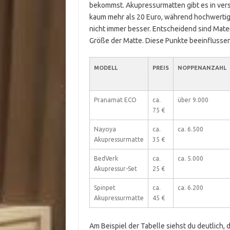
bekommst. Akupressurmatten gibt es in ver
kaum mehr als 20 Euro, während hochwertige
nicht immer besser. Entscheidend sind Mate
Größe der Matte. Diese Punkte beeinflusse
MODELL
PREIS
NOPPENANZAHL
Pranamat ECO
ca.
über 9.000
75 €
Nayoya
ca.
ca. 6.500
Akupressurmatte
35 €
BedVerk
ca.
ca. 5.000
Akupressur-Set
25 €
Spinpet
ca.
ca. 6.200
Akupressurmatte
45 €
Am Beispiel der Tabelle siehst du deutlich, 