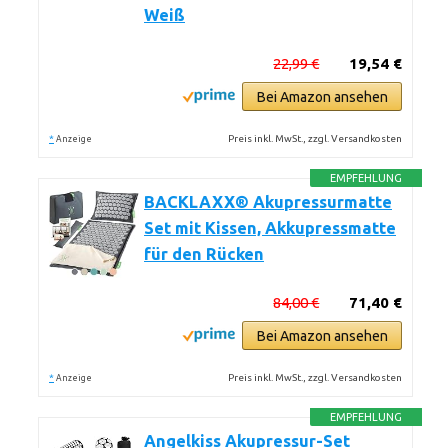
Weiß
22,99 €
19,54 €
Bei Amazon ansehen
*
Preis inkl. MwSt., zzgl. Versandkosten
Anzeige
EMPFEHLUNG
BACKLAXX® Akupressurmatte
Set mit Kissen, Akkupressmatte
für den Rücken
84,00 €
71,40 €
Bei Amazon ansehen
*
Preis inkl. MwSt., zzgl. Versandkosten
Anzeige
EMPFEHLUNG
Angelkiss Akupressur-Set