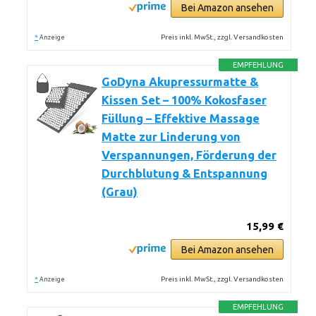
Bei Amazon ansehen
*
Preis inkl. MwSt., zzgl. Versandkosten
Anzeige
EMPFEHLUNG
GoDyna Akupressurmatte &
Kissen Set – 100% Kokosfaser
Füllung – Effektive Massage
Matte zur Linderung von
Verspannungen, Förderung der
Durchblutung & Entspannung
(Grau)
15,99 €
Bei Amazon ansehen
*
Preis inkl. MwSt., zzgl. Versandkosten
Anzeige
EMPFEHLUNG