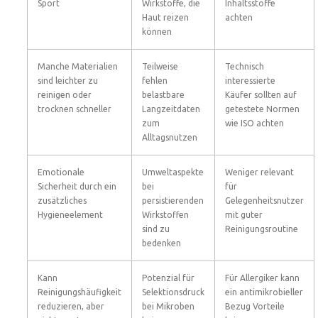
Sport
Wirkstoffe, die
Inhaltsstoffe
Haut reizen
achten
können
Manche Materialien
Teilweise
Technisch
sind leichter zu
fehlen
interessierte
reinigen oder
belastbare
Käufer sollten auf
trocknen schneller
Langzeitdaten
getestete Normen
zum
wie ISO achten
Alltagsnutzen
Emotionale
Umweltaspekte
Weniger relevant
Sicherheit durch ein
bei
für
zusätzliches
persistierenden
Gelegenheitsnutzer
Hygieneelement
Wirkstoffen
mit guter
sind zu
Reinigungsroutine
bedenken
Kann
Potenzial für
Für Allergiker kann
Reinigungshäufigkeit
Selektionsdruck
ein antimikrobieller
reduzieren, aber
bei Mikroben
Bezug Vorteile