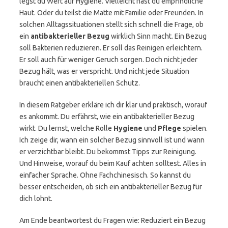
legst du Wert auf Hygiene. Vielleicht hast du empfindliche
Haut. Oder du teilst die Matte mit Familie oder Freunden. In
solchen Alltagssituationen stellt sich schnell die Frage, ob
ein
antibakterieller Bezug
wirklich Sinn macht. Ein Bezug
soll Bakterien reduzieren. Er soll das Reinigen erleichtern.
Er soll auch für weniger Geruch sorgen. Doch nicht jeder
Bezug hält, was er verspricht. Und nicht jede Situation
braucht einen antibakteriellen Schutz.
In diesem Ratgeber erkläre ich dir klar und praktisch, worauf
es ankommt. Du erfährst, wie ein antibakterieller Bezug
wirkt. Du lernst, welche Rolle
Hygiene
und
Pflege
spielen.
Ich zeige dir, wann ein solcher Bezug sinnvoll ist und wann
er verzichtbar bleibt. Du bekommst Tipps zur Reinigung.
Und Hinweise, worauf du beim Kauf achten solltest. Alles in
einfacher Sprache. Ohne Fachchinesisch. So kannst du
besser entscheiden, ob sich ein antibakterieller Bezug für
dich lohnt.
Am Ende beantwortest du Fragen wie: Reduziert ein Bezug