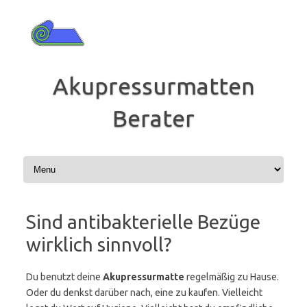
Zum
Inhalt
springen
Akupressurmatten
Berater
Sind antibakterielle Bezüge
wirklich sinnvoll?
Du benutzt deine
Akupressurmatte
regelmäßig zu Hause.
Oder du denkst darüber nach, eine zu kaufen. Vielleicht