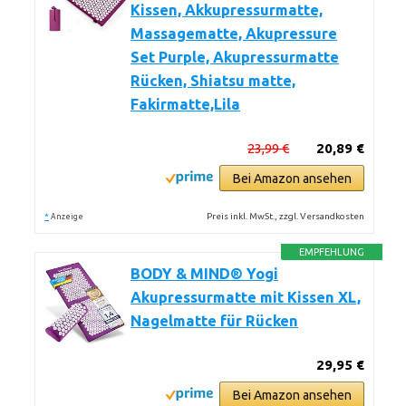
Kissen, Akkupressurmatte,
Massagematte, Akupressure
Set Purple, Akupressurmatte
Rücken, Shiatsu matte,
Fakirmatte,Lila
23,99 €
20,89 €
Bei Amazon ansehen
*
Preis inkl. MwSt., zzgl. Versandkosten
Anzeige
EMPFEHLUNG
BODY & MIND® Yogi
Akupressurmatte mit Kissen XL,
Nagelmatte für Rücken
29,95 €
Bei Amazon ansehen