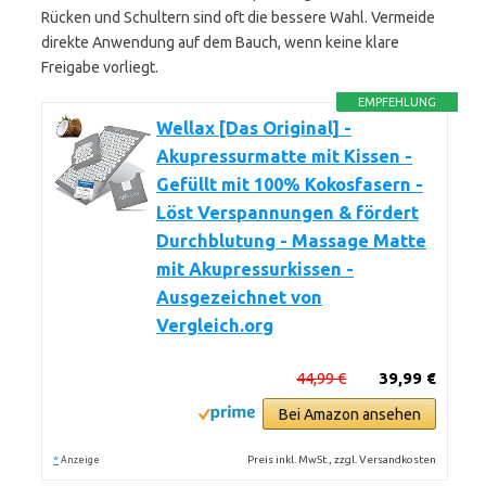
Rücken und Schultern sind oft die bessere Wahl. Vermeide
direkte Anwendung auf dem Bauch, wenn keine klare
Freigabe vorliegt.
EMPFEHLUNG
Wellax [Das Original] -
Akupressurmatte mit Kissen -
Gefüllt mit 100% Kokosfasern -
Löst Verspannungen & fördert
Durchblutung - Massage Matte
mit Akupressurkissen -
Ausgezeichnet von
Vergleich.org
44,99 €
39,99 €
Bei Amazon ansehen
*
Preis inkl. MwSt., zzgl. Versandkosten
Anzeige