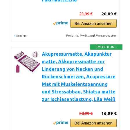
23,99 €
20,89 €
Bei Amazon ansehen
*
Preis inkl. MwSt., zzgl. Versandkosten
Anzeige
EMPFEHLUNG
Akupressurmatte, Akupunktur
matte, Akkupressmatte zur
Linderung von Nacken und
Rückenschmerzen, Acupressure
Mat mit Muskelentspannung
und Stressabbau, Shiatsu matte
zur Ischiasentlastung, Lila Weiß
20,99 €
16,99 €
Bei Amazon ansehen