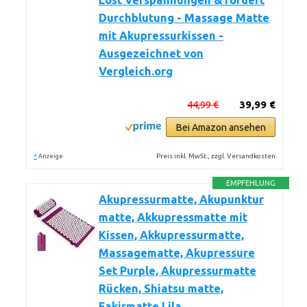
Löst Verspannungen & fördert
Durchblutung - Massage Matte
mit Akupressurkissen -
Ausgezeichnet von
Vergleich.org
44,99 €
39,99 €
Bei Amazon ansehen
*
Preis inkl. MwSt., zzgl. Versandkosten
Anzeige
EMPFEHLUNG
Akupressurmatte, Akupunktur
matte, Akkupressmatte mit
Kissen, Akkupressurmatte,
Massagematte, Akupressure
Set Purple, Akupressurmatte
Rücken, Shiatsu matte,
Fakirmatte,Lila