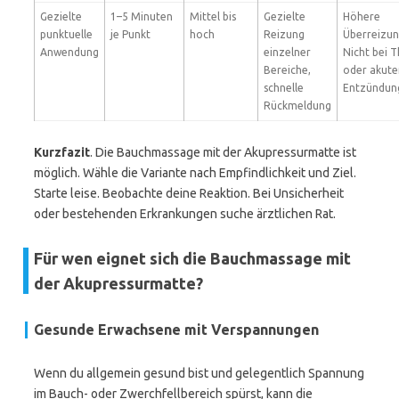
Gezielte
1–5 Minuten
Mittel bis
Gezielte
Höhere
punktuelle
je Punkt
hoch
Reizung
Überreizun
Anwendung
einzelner
Nicht bei 
Bereiche,
oder akute
schnelle
Entzündung
Rückmeldung
Kurzfazit
. Die Bauchmassage mit der Akupressurmatte ist
möglich. Wähle die Variante nach Empfindlichkeit und Ziel.
Starte leise. Beobachte deine Reaktion. Bei Unsicherheit
oder bestehenden Erkrankungen suche ärztlichen Rat.
Für wen eignet sich die Bauchmassage mit
der Akupressurmatte?
Gesunde Erwachsene mit Verspannungen
Wenn du allgemein gesund bist und gelegentlich Spannung
im Bauch- oder Zwerchfellbereich spürst, kann die