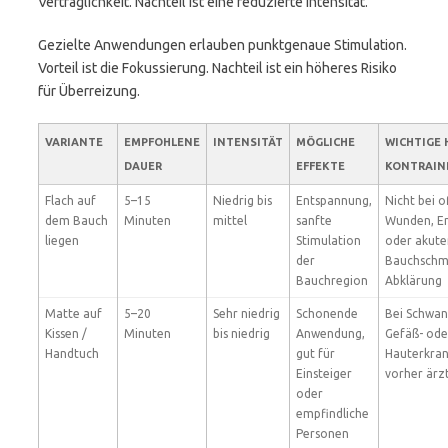
Verträglichkeit. Nachteil ist eine reduzierte Intensität.
Gezielte Anwendungen erlauben punktgenaue Stimulation.
Vorteil ist die Fokussierung. Nachteil ist ein höheres Risiko
für Überreizung.
VARIANTE
EMPFOHLENE
INTENSITÄT
MÖGLICHE
WICHTIGE 
DAUER
EFFEKTE
KONTRAIN
Flach auf
5–15
Niedrig bis
Entspannung,
Nicht bei 
dem Bauch
Minuten
mittel
sanfte
Wunden, E
liegen
Stimulation
oder akute
der
Bauchschm
Bauchregion
Abklärung
Matte auf
5–20
Sehr niedrig
Schonende
Bei Schwan
Kissen /
Minuten
bis niedrig
Anwendung,
Gefäß- ode
Handtuch
gut für
Hauterkra
Einsteiger
vorher ärzt
oder
empfindliche
Personen