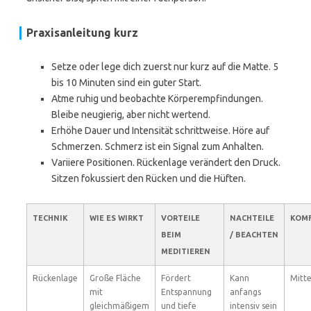
Praxisanleitung kurz
Setze oder lege dich zuerst nur kurz auf die Matte. 5
bis 10 Minuten sind ein guter Start.
Atme ruhig und beobachte Körperempfindungen.
Bleibe neugierig, aber nicht wertend.
Erhöhe Dauer und Intensität schrittweise. Höre auf
Schmerzen. Schmerz ist ein Signal zum Anhalten.
Variiere Positionen. Rückenlage verändert den Druck.
Sitzen fokussiert den Rücken und die Hüften.
TECHNIK
WIE ES WIRKT
VORTEILE
NACHTEILE
KOM
BEIM
/ BEACHTEN
MEDITIEREN
Rückenlage
Große Fläche
Fördert
Kann
Mitte
mit
Entspannung
anfangs
gleichmäßigem
und tiefe
intensiv sein