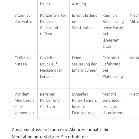
Druck
Atmung
Sitzen auf
Konzentrierter
Erhöht Erdung
Kann die
Niedr
der Matte
Druck an
und
Beinblutung
Mitte
Gesäß und
Sitzstabilität
beeinflussen
Hüften
bei
längerem
Sitzen
Teilfläche
Gezielter
Feine
Erfordert
Varia
nutzen
Druck auf
Steuerung der
Erfahrung
Nacken oder
Empfindungen
bei
Lenden
Platzierung
Vor dem
Bereitet
Schnelles
Manche
Niedr
Meditieren
Körper und
Runterfahren,
empfinden
kurz
Geist vor
bessere
es als zu
verwenden
Fokussierung
stimulierend
Zusammenfassend kann eine Akupressurmatte die
Meditation unterstützen. Sie erhöht die