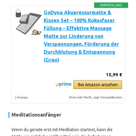
EMPFEHLUNG
GoDyna Akupressurmatte &
Kissen Set – 100% Kokosfaser
Füllung – Effektive Massage
Matte zur Linderung von
Verspannungen, Förderung der
Durchblutung & Entspannung
(Grau)
15,99 €
Bei Amazon ansehen
*
Preis inkl. MwSt., zzgl. Versandkosten
Anzeige
Meditationsanfänger
Wenn du gerade erst mit Meditation startest, kann die