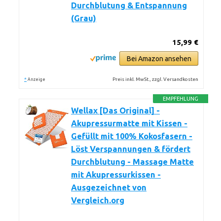
Durchblutung & Entspannung
(Grau)
15,99 €
Bei Amazon ansehen
*
Preis inkl. MwSt., zzgl. Versandkosten
Anzeige
EMPFEHLUNG
Wellax [Das Original] -
Akupressurmatte mit Kissen -
Gefüllt mit 100% Kokosfasern -
Löst Verspannungen & fördert
Durchblutung - Massage Matte
mit Akupressurkissen -
Ausgezeichnet von
Vergleich.org