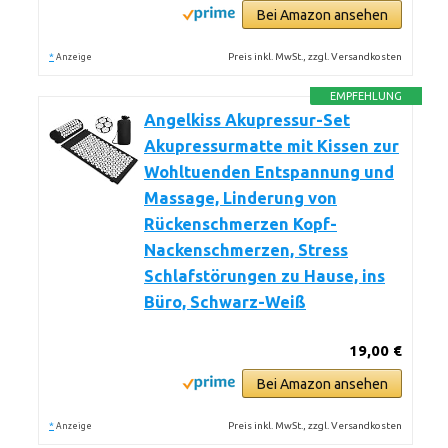
Bei Amazon ansehen
*
Preis inkl. MwSt., zzgl. Versandkosten
Anzeige
EMPFEHLUNG
Angelkiss Akupressur-Set
Akupressurmatte mit Kissen zur
Wohltuenden Entspannung und
Massage, Linderung von
Rückenschmerzen Kopf-
Nackenschmerzen, Stress
Schlafstörungen zu Hause, ins
Büro, Schwarz-Weiß
19,00 €
Bei Amazon ansehen
*
Preis inkl. MwSt., zzgl. Versandkosten
Anzeige