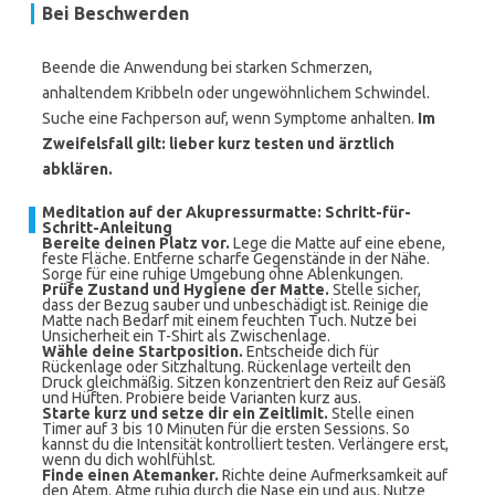
Bei Beschwerden
Beende die Anwendung bei starken Schmerzen,
anhaltendem Kribbeln oder ungewöhnlichem Schwindel.
Suche eine Fachperson auf, wenn Symptome anhalten.
Im
Zweifelsfall gilt: lieber kurz testen und ärztlich
abklären.
Meditation auf der Akupressurmatte: Schritt-für-
Schritt-Anleitung
Bereite deinen Platz vor.
Lege die Matte auf eine ebene,
feste Fläche. Entferne scharfe Gegenstände in der Nähe.
Sorge für eine ruhige Umgebung ohne Ablenkungen.
Prüfe Zustand und Hygiene der Matte.
Stelle sicher,
dass der Bezug sauber und unbeschädigt ist. Reinige die
Matte nach Bedarf mit einem feuchten Tuch. Nutze bei
Unsicherheit ein T-Shirt als Zwischenlage.
Wähle deine Startposition.
Entscheide dich für
Rückenlage oder Sitzhaltung. Rückenlage verteilt den
Druck gleichmäßig. Sitzen konzentriert den Reiz auf Gesäß
und Hüften. Probiere beide Varianten kurz aus.
Starte kurz und setze dir ein Zeitlimit.
Stelle einen
Timer auf 3 bis 10 Minuten für die ersten Sessions. So
kannst du die Intensität kontrolliert testen. Verlängere erst,
wenn du dich wohlfühlst.
Finde einen Atemanker.
Richte deine Aufmerksamkeit auf
den Atem. Atme ruhig durch die Nase ein und aus. Nutze