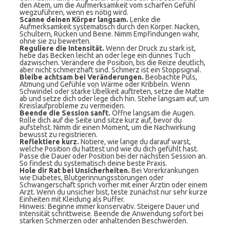
den Atem, um die Aufmerksamkeit vom scharfen Gefühl
wegzuführen, wenn es nötig wird.
Scanne deinen Körper langsam.
Lenke die
Aufmerksamkeit systematisch durch den Körper. Nacken,
Schultern, Rücken und Beine. Nimm Empfindungen wahr,
ohne sie zu bewerten.
Reguliere die Intensität.
Wenn der Druck zu stark ist,
hebe das Becken leicht an oder lege ein dünnes Tuch
dazwischen. Verändere die Position, bis die Reize deutlich,
aber nicht schmerzhaft sind. Schmerz ist ein Stoppsignal.
Bleibe achtsam bei Veränderungen.
Beobachte Puls,
Atmung und Gefühle von Wärme oder Kribbeln. Wenn
Schwindel oder starke Übelkeit auftreten, setze die Matte
ab und setze dich oder lege dich hin. Stehe langsam auf, um
Kreislaufprobleme zu vermeiden.
Beende die Session sanft.
Öffne langsam die Augen.
Rolle dich auf die Seite und sitze kurz auf, bevor du
aufstehst. Nimm dir einen Moment, um die Nachwirkung
bewusst zu registrieren.
Reflektiere kurz.
Notiere, wie lange du darauf warst,
welche Position du hattest und wie du dich gefühlt hast.
Passe die Dauer oder Position bei der nächsten Session an.
So findest du systematisch deine beste Praxis.
Hole dir Rat bei Unsicherheiten.
Bei Vorerkrankungen
wie Diabetes, Blutgerinnungsstörungen oder
Schwangerschaft sprich vorher mit einer Ärztin oder einem
Arzt. Wenn du unsicher bist, teste zunächst nur sehr kurze
Einheiten mit Kleidung als Puffer.
Hinweis: Beginne immer konservativ. Steigere Dauer und
Intensität schrittweise. Beende die Anwendung sofort bei
starken Schmerzen oder anhaltenden Beschwerden.